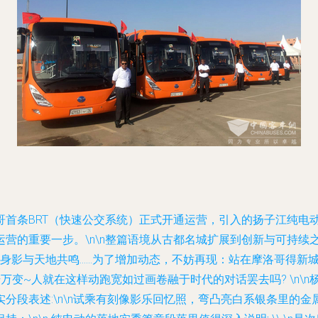
哥首条BRT（快速公交系统）正式开通运营，引入的扬子江纯电
营的重要一步。\n\n整篇语境从古都名城扩展到创新与可持续
的身影与天地共鸣……为了增加动态，不妨再现：站在摩洛哥得新
变~人就在这样动跑宽如过画卷融于时代的对话罢去吗? \n\
分段表述:\n\n试乘有刻像影乐回忆照，弯凸亮白系银条里的金