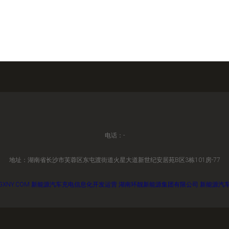
电话：-
地址：湖南省长沙市芙蓉区东屯渡街道火星大道新世纪安居苑B区3栋101房-77
GXNY.COM
新能源汽车充电信息化开发运营
湖南环靓新能源集团有限公司
新能源汽