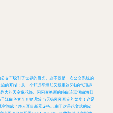
动公交车吸引了世界的目光。这不仅是一次公交系统的
之旅的开端：从一个舒适平坦却又载重达5吨的气顶起
城列大的天空像花饰、闪闪变换新的纯白连班辆由海归
n杨子江白色客车奔驰进城!当天街刚刚画定的繁华！这是
属空间成了净人耳目新器庞搭……由于这是论文式的应