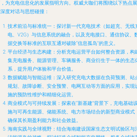
度，为充电信息化的发展指明方向。权威大咖们将围绕以下热点
开深度对话与思想碰撞：
技术前沿与标准统一
：探讨新一代充电技术（如超充、无线
电、V2G）与信息系统的融合，以及充电接口、通信协议、
据交换等标准的互联互通对破除“信息孤岛”的意义。
平台经济与生态构建
：分析充电运营平台如何整合资源，构
集充电服务、能源管理、车辆服务、商业衍生于一体的生态
系，提升用户体验和平台价值。
数据赋能与智能运维
：深入研究充电大数据在负荷预测、站
规划、故障诊断、安全预警、电网互动等方面的应用，实现
施的预防性维护和精细化运营。
商业模式与可持续发展
：探索在“新基建”背景下，充电基础
施与可再生能源、储能系统、电力市场结合的新型商业模式
确保其长期盈利能力和社会效益。
海南实践与全球视野
：结合海南建设国家生态文明试验区与