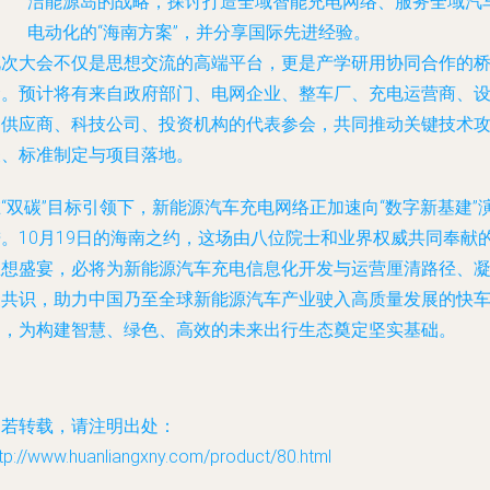
洁能源岛的战略，探讨打造全域智能充电网络、服务全域汽
电动化的“海南方案”，并分享国际先进经验。
此次大会不仅是思想交流的高端平台，更是产学研用协同合作的
梁。预计将有来自政府部门、电网企业、整车厂、充电运营商、
备供应商、科技公司、投资机构的代表参会，共同推动关键技术
关、标准制定与项目落地。
“双碳”目标引领下，新能源汽车充电网络正加速向“数字新基建”
进。10月19日的海南之约，这场由八位院士和业界权威共同奉献
思想盛宴，必将为新能源汽车充电信息化开发与运营厘清路径、
聚共识，助力中国乃至全球新能源汽车产业驶入高质量发展的快
道，为构建智慧、绿色、高效的未来出行生态奠定坚实基础。
如若转载，请注明出处：
tp://www.huanliangxny.com/product/80.html